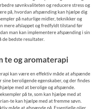
orbedre søvnkvaliteten og reducere stress og
rmere på, hvordan afspænding kan hjælpe dig
sempler på naturlige midler, teknikker og
en mere afslappet og fredfyldt tilstand før
vordan man kan implementere afspænding i sin
å de bedste resultater.
m te og aromaterapi
erapi kan være en effektiv måde at afspænde
or sine beroligende egenskaber, og der findes
n hjælpe med at berolige og afspænde.
 eksempler på te, som kan hjælpe med at
erian-te kan hjælpe med at fremme søvn.
tiv måde at afspænde på. Essentielle olier