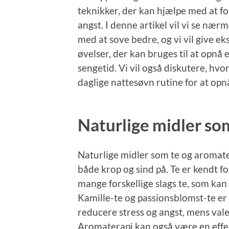
teknikker, der kan hjælpe med at f
angst. I denne artikel vil vi se næ
med at sove bedre, og vi vil give ek
øvelser, der kan bruges til at opnå 
sengetid. Vi vil også diskutere, h
daglige nattesøvn rutine for at opn
Naturlige midler so
Naturlige midler som te og aromat
både krop og sind på. Te er kendt f
mange forskellige slags te, som ka
Kamille-te og passionsblomst-te er
reducere stress og angst, mens val
Aromaterapi kan også være en effek