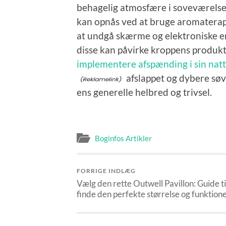
behagelig atmosfære i soveværelset,
kan opnås ved at bruge aromaterap
at undgå skærme og elektroniske e
disse kan påvirke kroppens produk
implementere afspænding i sin nat
afslappet og dybere søvn
ens generelle helbred og trivsel.
Boginfos Artikler
FORRIGE INDLÆG
Vælg den rette Outwell Pavillon: Guide ti
finde den perfekte størrelse og funktion