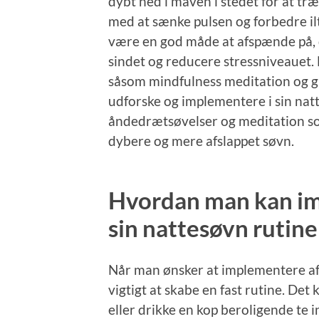
dybt ned i maven i stedet for at tr
med at sænke pulsen og forbedre ilt
være en god måde at afspænde på, d
sindet og reducere stressniveauet. 
såsom mindfulness meditation og g
udforske og implementere i sin nat
åndedrætsøvelser og meditation s
dybere og mere afslappet søvn.
Hvordan man kan im
sin nattesøvn rutine
Når man ønsker at implementere afs
vigtigt at skabe en fast rutine. De
eller drikke en kop beroligende te i