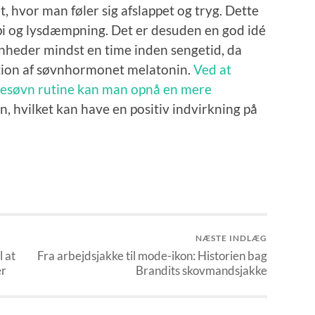
 hvor man føler sig afslappet og tryg. Dette
i og lysdæmpning. Det er desuden en god idé
nheder mindst en time inden sengetid, da
tion af søvnhormonet melatonin.
Ved at
tesøvn rutine kan man opnå en mere
, hvilket kan have en positiv indvirkning på
NÆSTE INDLÆG
l at
Fra arbejdsjakke til mode-ikon: Historien bag
er
Brandits skovmandsjakke