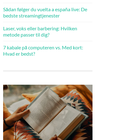
Sådan følger du vuelta a españa live: De
bedste streamingtjenester
Laser, voks eller barbering: Hvilken
metode passer til dig?
7 kabale på computeren vs. Med kort:
Hvad er bedst?