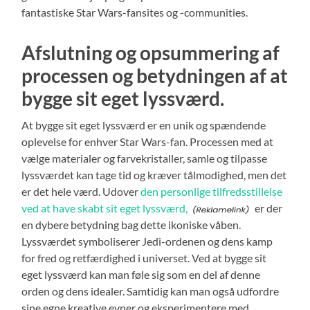
fantastiske Star Wars-fansites og -communities.
Afslutning og opsummering af
processen og betydningen af at
bygge sit eget lyssværd.
At bygge sit eget lyssværd er en unik og spændende
oplevelse for enhver Star Wars-fan. Processen med at
vælge materialer og farvekristaller, samle og tilpasse
lyssværdet kan tage tid og kræver tålmodighed, men det
er det hele værd. Udover
den personlige tilfredsstillelse
ved at have skabt sit eget lyssværd,
er der
en dybere betydning bag dette ikoniske våben.
Lyssværdet symboliserer Jedi-ordenen og dens kamp
for fred og retfærdighed i universet. Ved at bygge sit
eget lyssværd kan man føle sig som en del af denne
orden og dens idealer. Samtidig kan man også udfordre
sine egne kreative evner og eksperimentere med