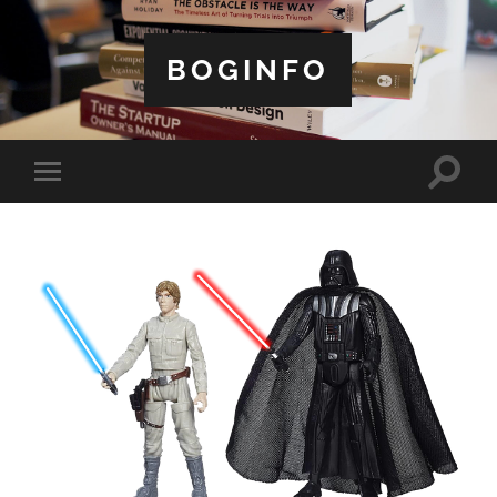
BOGINFO
Toggle
Toggle
search
mobile
field
menu