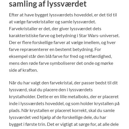
samling af lyssværdet
Efter at have bygget lyssværdets hoveddel, er det tid til
at vælge farvekristaller og samle lyssværdet.
Farvekristaller er det, der giver lyssværdet dets
karakteristiske farve og betydning i Star Wars-universet.
Der er flere forskellige farver at vælge imellem, og hver
farve repræsenterer en bestemt betydning. For
eksempel står den blå farve for fred og retfærdighed,
mens den røde farve symboliserer det onde og mørke
side af kraften.
Når du har valgt den farvekristal, der passer bedst til dit
lyssværd, skal du placere den i lyssværdets
krystalholder. Dette er en lille metalboks, der er placeret
inde i lyssværdets hoveddel, og som holder krystallen på
plads. Når krystallen er placeret korrekt, skal du samle
lyssværdet ved hjælp af de forskellige dele, du har
bygget i første trin. Det er vigtigt at sørge for, at alle dele