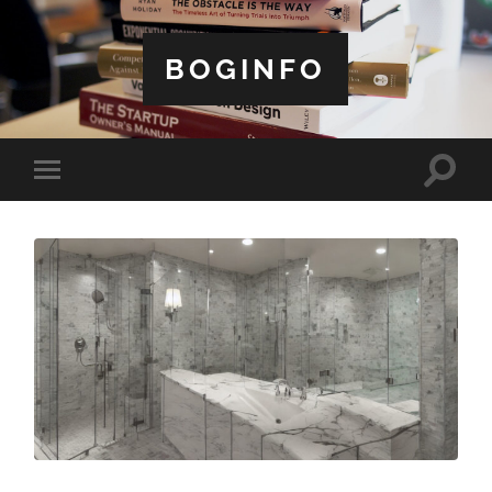
BOGINFO
Toggle
Toggle
search
mobile
field
menu