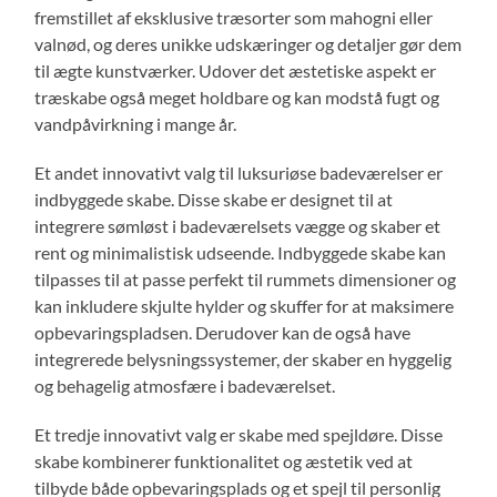
fremstillet af eksklusive træsorter som mahogni eller
valnød, og deres unikke udskæringer og detaljer gør dem
til ægte kunstværker. Udover det æstetiske aspekt er
træskabe også meget holdbare og kan modstå fugt og
vandpåvirkning i mange år.
Et andet innovativt valg til luksuriøse badeværelser er
indbyggede skabe. Disse skabe er designet til at
integrere sømløst i badeværelsets vægge og skaber et
rent og minimalistisk udseende. Indbyggede skabe kan
tilpasses til at passe perfekt til rummets dimensioner og
kan inkludere skjulte hylder og skuffer for at maksimere
opbevaringspladsen. Derudover kan de også have
integrerede belysningssystemer, der skaber en hyggelig
og behagelig atmosfære i badeværelset.
Et tredje innovativt valg er skabe med spejldøre. Disse
skabe kombinerer funktionalitet og æstetik ved at
tilbyde både opbevaringsplads og et spejl til personlig