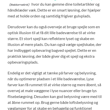
hvor du kan gemme dine toiletartikler og
håndklæder væk. Dette er en smart løsning, der hjælper
med at holde orden og samtidig frigiver gulvplads.
Derudover kan du også overveje at bruge spejle som en
optisk illusion til at få dit lille badeværelse til at virke
større. Et stort spejl kan reflektere lyset og skabe en
illusion af mere plads. Du kan også vælge spejlskabe, der
har indbygget opbevaring bagved spejlet. Dette er en
praktisk løsning, der både giver dig et spejl og ekstra
opbevaringsplads.
Endelig er det vigtigt at tænke på farver og belysning,
når du optimerer pladsen i et lille badeværelse. Lyse
farver kan få rummet til at virke større og mere åbent, så
overvej at male væggene i lyse nuancer eller bruge lys
flisebelægning. Desuden kan god belysning være med til
at åbne rummet op. Brug gerne både loftsbelysning og
væglamper for at skabe en behagelig og funktionel