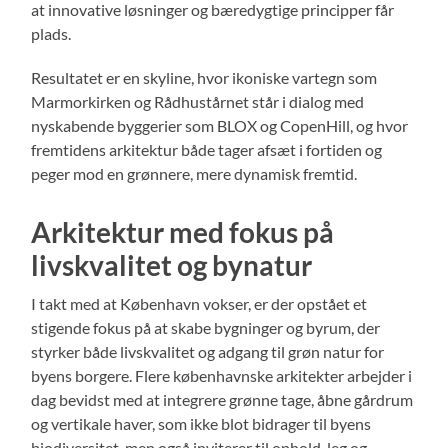
at innovative løsninger og bæredygtige principper får
plads.
Resultatet er en skyline, hvor ikoniske vartegn som
Marmorkirken og Rådhustårnet står i dialog med
nyskabende byggerier som BLOX og CopenHill, og hvor
fremtidens arkitektur både tager afsæt i fortiden og
peger mod en grønnere, mere dynamisk fremtid.
Arkitektur med fokus på
livskvalitet og bynatur
I takt med at København vokser, er der opstået et
stigende fokus på at skabe bygninger og byrum, der
styrker både livskvalitet og adgang til grøn natur for
byens borgere. Flere københavnske arkitekter arbejder i
dag bevidst med at integrere grønne tage, åbne gårdrum
og vertikale haver, som ikke blot bidrager til byens
biodiversitet, men også inviterer til ophold, leg og