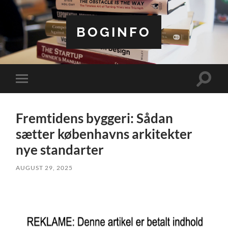
BOGINFO
Toggle
Toggle
search
mobile
field
menu
Fremtidens byggeri: Sådan
sætter københavns arkitekter
nye standarter
AUGUST 29, 2025