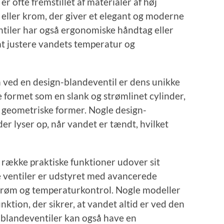
er ofte fremstillet af materialer af høj
g eller krom, der giver et elegant og moderne
iler har også ergonomiske håndtag eller
 at justere vandets temperatur og
 ved en design-blandeventil er dens unikke
 formet som en slank og strømlinet cylinder,
 geometriske former. Nogle design-
er lyser op, når vandet er tændt, hvilket
 række praktiske funktioner udover sit
e ventiler er udstyret med avancerede
strøm og temperaturkontrol. Nogle modeller
ktion, der sikrer, at vandet altid er ved den
blandeventiler kan også have en