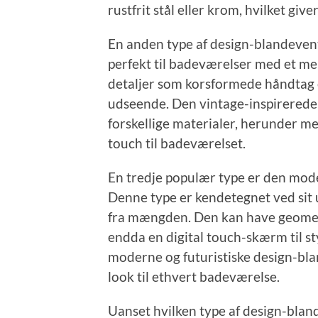
rustfrit stål eller krom, hvilket giv
En anden type af design-blandevent
perfekt til badeværelser med et mer
detaljer som korsformede håndtag el
udseende. Den vintage-inspirerede 
forskellige materialer, herunder mess
touch til badeværelset.
En tredje populær type er den mode
Denne type er kendetegnet ved sit u
fra mængden. Den kan have geomet
endda en digital touch-skærm til s
moderne og futuristiske design-bland
look til ethvert badeværelse.
Uanset hvilken type af design-bland