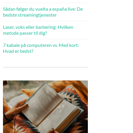
Sådan følger du vuelta a españa live: De
bedste streamingtjenester
Laser, voks eller barbering: Hvilken
metode passer til dig?
7 kabale på computeren vs. Med kort:
Hvad er bedst?