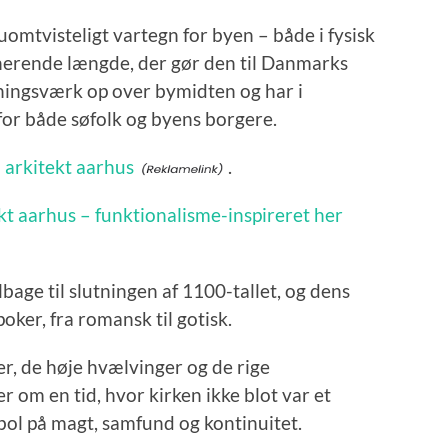
omtvisteligt vartegn for byen – både i fysisk
nerende længde, der gør den til Danmarks
gningsværk op over bymidten og har i
or både søfolk og byens borgere.
 arkitekt aarhus
.
t aarhus – funktionalisme-inspireret her
bage til slutningen af 1100-tallet, og dens
oker, fra romansk til gotisk.
, de høje hvælvinger og de rige
er om en tid, hvor kirken ikke blot var et
bol på magt, samfund og kontinuitet.