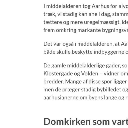
I middelalderen tog Aarhus for alv
træk, vi stadig kan ane i dag, stam
tættere og mere uregelmæssigt, id
frem omkring markante bygningsvæ
Det var også i middelalderen, at Aa
både skulle beskytte indbyggerne 
De gamle middelalderlige gader, s
Klostergade og Volden – vidner om
bredder. Mange af disse spor ligge
men de præger stadig bybilledet og
aarhusianerne om byens lange og ri
Domkirken som vart