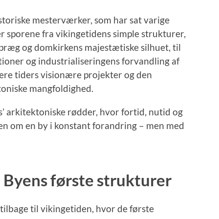
historiske mesterværker, som har sat varige
er sporene fra vikingetidens simple strukturer,
æg og domkirkens majestætiske silhuet, til
oner og industrialiseringens forvandling af
ere tiders visionære projekter og den
ktoniske mangfoldighed.
 arkitektoniske rødder, hvor fortid, nutid og
gen om en by i konstant forandring – men med
 Byens første strukturer
ilbage til vikingetiden, hvor de første