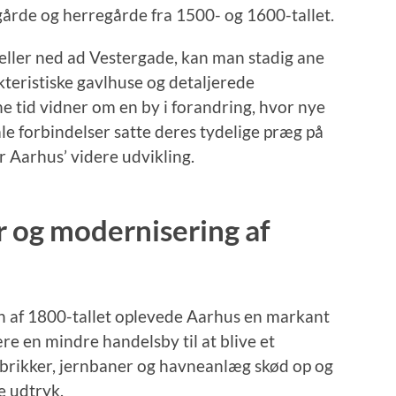
gårde og herregårde fra 1500- og 1600-tallet.
ller ned ad Vestergade, kan man stadig ane
kteristiske gavlhuse og detaljerede
e tid vidner om en by i forandring, hvor nye
e forbindelser satte deres tydelige præg på
r Aarhus’ videre udvikling.
r og modernisering af
en af 1800-tallet oplevede Aarhus en markant
re en mindre handelsby til at blive et
brikker, jernbaner og havneanlæg skød op og
e udtryk.