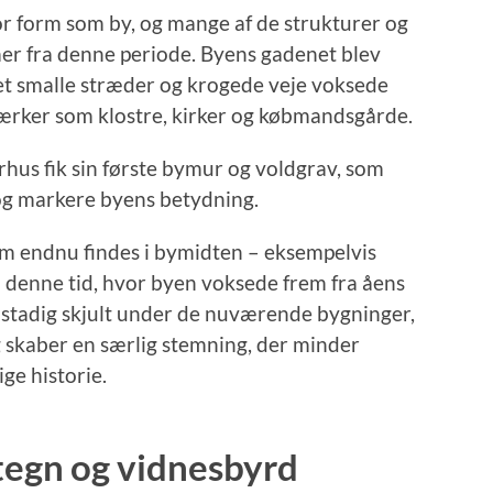
or form som by, og mange af de strukturer og
mer fra denne periode. Byens gadenet blev
et smalle stræder og krogede veje voksede
rker som klostre, kirker og købmandsgårde.
rhus fik sin første bymur og voldgrav, som
og markere byens betydning.
om endnu findes i bymidten – eksempelvis
 denne tid, hvor byen voksede frem fra åens
r stadig skjult under de nuværende bygninger,
 skaber en særlig stemning, der minder
ge historie.
egn og vidnesbyrd