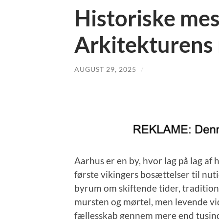
Historiske me
Arkitekturens 
AUGUST 29, 2025
/
Aarhus er en by, hvor lag på lag af 
første vikingers bosættelser til n
byrum om skiftende tider, traditione
mursten og mørtel, men levende vid
fællesskab gennem mere end tusind