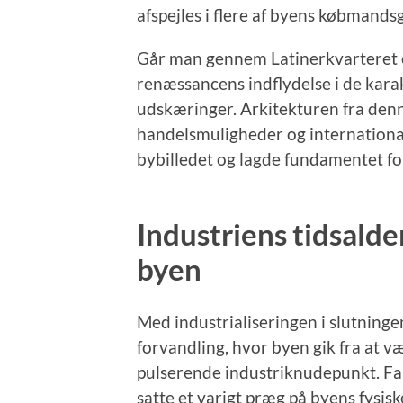
afspejles i flere af byens købmands
Går man gennem Latinerkvarteret e
renæssancens indflydelse i de kara
udskæringer. Arkitekturen fra denn
handelsmuligheder og international
bybilledet og lagde fundamentet fo
Industriens tidsalde
byen
Med industrialiseringen i slutning
forvandling, hvor byen gik fra at væ
pulserende industriknudepunkt. Fa
satte et varigt præg på byens fysisk