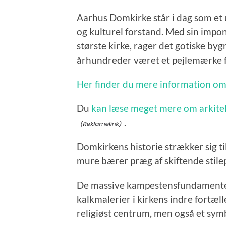
Aarhus Domkirke står i dag som et u
og kulturel forstand. Med sin impo
største kirke, rager det gotiske by
århundreder været et pejlemærke f
Her finder du mere information om
Du
kan læse meget mere om arkitek
.
Domkirkens historie strækker sig til
mure bærer præg af skiftende stilep
De massive kampestensfundamenter
kalkmalerier i kirkens indre fortæll
religiøst centrum, men også et sym