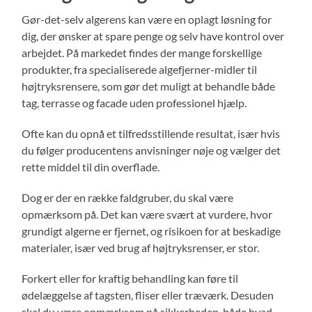
Gør-det-selv algerens kan være en oplagt løsning for
dig, der ønsker at spare penge og selv have kontrol over
arbejdet. På markedet findes der mange forskellige
produkter, fra specialiserede algefjerner-midler til
højtryksrensere, som gør det muligt at behandle både
tag, terrasse og facade uden professionel hjælp.
Ofte kan du opnå et tilfredsstillende resultat, især hvis
du følger producentens anvisninger nøje og vælger det
rette middel til din overflade.
Dog er der en række faldgruber, du skal være
opmærksom på. Det kan være svært at vurdere, hvor
grundigt algerne er fjernet, og risikoen for at beskadige
materialer, især ved brug af højtryksrenser, er stor.
Forkert eller for kraftig behandling kan føre til
ødelæggelse af tagsten, fliser eller træværk. Desuden
skal du være opmærksom på sikkerheden, både hvad