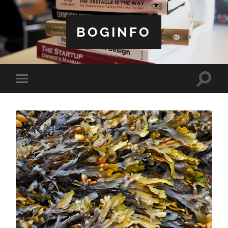
BOGINFO
Toggle
Toggle
search
mobile
field
menu