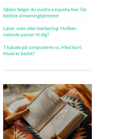
Sådan følger du vuelta a españa live: De
bedste streamingtjenester
Laser, voks eller barbering: Hvilken
metode passer til dig?
7 kabale på computeren vs. Med kort:
Hvad er bedst?