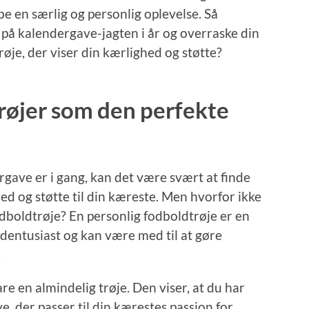
e en særlig og personlig oplevelse. Så
t på kalendergave-jagten i år og overraske din
øje, der viser din kærlighed og støtte?
røjer som den perfekte
gave er i gang, kan det være svært at finde
hed og støtte til din kæreste. Men hvorfor ikke
boldtrøje? En personlig fodboldtrøje er en
ldentusiast og kan være med til at gøre
.
re en almindelig trøje. Den viser, at du har
e, der passer til din kærestes passion for