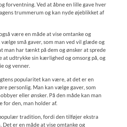
og forventning. Ved at åbne en lille gave hver
rdagens trummerum og kan nyde øjeblikket af
også være en måde at vise omtanke og
t vælge små gaver, som man ved vil glæde og
at man har tænkt på dem og ønsker at sprede
de at udtrykke sin kærlighed og omsorg på, og
ie og venner.
gtens popularitet kan være, at det er en
g gøre personlig. Man kan vælge gaver, som
 hobbyer eller ønsker. På den måde kan man
e for den, man holder af.
populær tradition, fordi den tilføjer ekstra
. Det er en måde at vise omtanke og