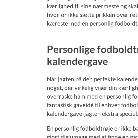
kærlighed til sine nærmeste og skab
hvorfor ikke sætte prikken over i’e
kæreste med en personlig fodboldtr
Personlige fodboldt
kalendergave
Når jagten på den perfekte kalender
noget, der virkelig viser din kærlig
overraske ham med en personlig fod
fantastisk gaveidé til enhver fodbo
kalendergave-jagten ekstra speciel
En personlig fodboldtrøje er ikke ba
gjort dig umage med at finde en gav