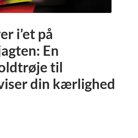
r i’et på
jagten: En
ldtrøje til
viser din kærlighed