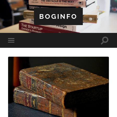
BOGINFO
Toggle
Toggle
search
mobile
field
menu