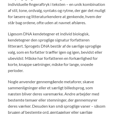
individuelle fingeraftryk i teksten – en unik kombination
af stil, tone, ordvalg, syntaks og rytme, der gør det muligt
for læsere og litteraturkendere at genkende, hvem der
står bag ordene, ofte uden at navnet afsløres.
Ligesom DNA kendetegner et individ biologisk,
kendetegner den sproglige signatur forfatteren
litterært. Sprogets DNA består af de særlige sproglige
valg, som en forfatter træffer igen og igen, bevidst eller
ubevidst: Måske har forfatteren en forkærlighed for
korte, knappe sætninger, måske for lange, snoede
perioder.
Nogle anvender gennemgående metaforer, skæve
sammenligninger eller et særligt billedsprog, som
næsten bliver deres varemærke. Andre arbejder med
bestemte temaer eller stemninger, der gennemsyrer
deres værker. Desuden kan små sproglige vaner – såsom
brugen af bestemte ord, gentagelser eller særlige