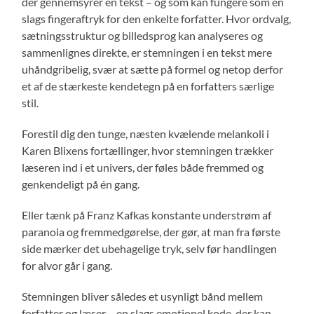
der gennemsyrer en tekst – og som kan fungere som en
slags fingeraftryk for den enkelte forfatter. Hvor ordvalg,
sætningsstruktur og billedsprog kan analyseres og
sammenlignes direkte, er stemningen i en tekst mere
uhåndgribelig, svær at sætte på formel og netop derfor
et af de stærkeste kendetegn på en forfatters særlige
stil.
Forestil dig den tunge, næsten kvælende melankoli i
Karen Blixens fortællinger, hvor stemningen trækker
læseren ind i et univers, der føles både fremmed og
genkendeligt på én gang.
Eller tænk på Franz Kafkas konstante understrøm af
paranoia og fremmedgørelse, der gør, at man fra første
side mærker det ubehagelige tryk, selv før handlingen
for alvor går i gang.
Stemningen bliver således et usynligt bånd mellem
forfatter og læser – en slags emotionel kode, der kan