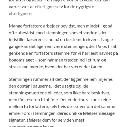
være svær at efterligne, selv for de dygtigste
efterlignere.
Mange forfattere arbejder bevidst, men mindst lige så
ofte ubevidst, med stemningen som et værktøj, der
indstiller læserens sind på en bestemt frekvens. Nogle
gange kan det ligefrem være stemningen, der får os til at
genkende en forfatters stemme, før vi har læst navnet på
bogomslaget – som når man træder ind i et rum og
straks kan mærke, hvem der har været der før én.
Stemningen rummer alt det, der ligger mellem linjerne;
den opstår i pauserne, i det usagte og i de
stemningsmættede billeder, som ikke bare beskriver,
men får læseren til at føle. Det er derfor, vi kan skelne
mellem to forfattere, selv hvis de skriver om det samme
emne: Fordi stemningen, deres unikke følelsesmæssige
signatur, afslører dem for selv den mest
uopmærksomme læser.