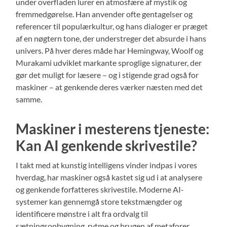
under overfladen lurer en atmosfære af mystik og
fremmedgørelse. Han anvender ofte gentagelser og
referencer til populærkultur, og hans dialoger er præget
af en nøgtern tone, der understreger det absurde i hans
univers. På hver deres måde har Hemingway, Woolf og
Murakami udviklet markante sproglige signaturer, der
gør det muligt for læsere – og i stigende grad også for
maskiner – at genkende deres værker næsten med det
samme.
Maskiner i mesterens tjeneste:
Kan AI genkende skrivestile?
I takt med at kunstig intelligens vinder indpas i vores
hverdag, har maskiner også kastet sig ud i at analysere
og genkende forfatteres skrivestile. Moderne AI-
systemer kan gennemgå store tekstmængder og
identificere mønstre i alt fra ordvalg til
sætningsopbygning, rytme og brugen af metaforer.