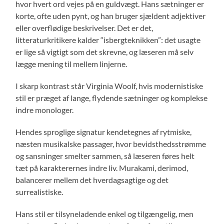
hvor hvert ord vejes på en guldvægt. Hans sætninger er
korte, ofte uden pynt, og han bruger sjældent adjektiver
eller overflødige beskrivelser. Det er det,
litteraturkritikere kalder “isbergteknikken”: det usagte
er lige så vigtigt som det skrevne, og læseren må selv
lægge mening til mellem linjerne.
I skarp kontrast står Virginia Woolf, hvis modernistiske
stil er præget af lange, flydende sætninger og komplekse
indre monologer.
Hendes sproglige signatur kendetegnes af rytmiske,
næsten musikalske passager, hvor bevidsthedsstrømme
og sansninger smelter sammen, så læseren føres helt
tæt på karakterernes indre liv. Murakami, derimod,
balancerer mellem det hverdagsagtige og det
surrealistiske.
Hans stil er tilsyneladende enkel og tilgængelig, men