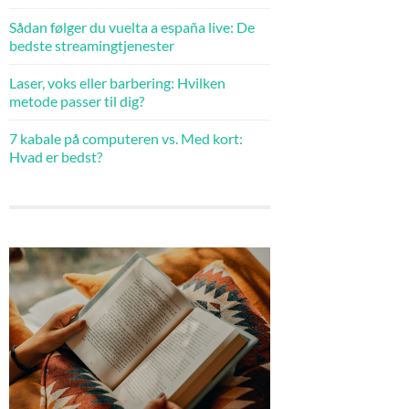
Sådan følger du vuelta a españa live: De
bedste streamingtjenester
Laser, voks eller barbering: Hvilken
metode passer til dig?
7 kabale på computeren vs. Med kort:
Hvad er bedst?