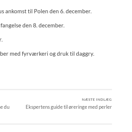
aus ankomst til Polen den 6. december.
dfangelse den 8. december.
r.
ber med fyrværkeri og druk til daggry.
NÆSTE INDLÆG
ne du
Ekspertens guide til øreringe med perler