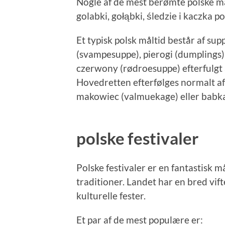
Nogle af de mest berømte polske mad
golabki, gołąbki, śledzie i kaczka 
Et typisk polsk måltid består af su
(svampesuppe), pierogi (dumplings), 
czerwony (rødroesuppe) efterfulgt 
Hovedretten efterfølges normalt af
makowiec (valmuekage) eller babka
polske festivaler
Polske festivaler er en fantastisk m
traditioner. Landet har en bred vifte
kulturelle fester.
Et par af de mest populære er: