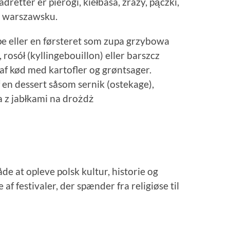
retter er pierogi, kiełbasa, zrazy, pączki,
po warszawsku.
ppe eller en førsteret som zupa grzybowa
rosół (kyllingebouillon) eller barszcz
af kød med kartofler og grøntsager.
 en dessert såsom sernik (ostekage),
 z jabłkami na drożdż
åde at opleve polsk kultur, historie og
 af festivaler, der spænder fra religiøse til