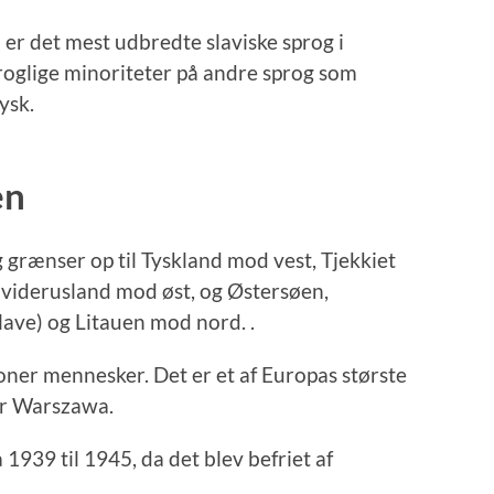
m er det mest udbredte slaviske sprog i
roglige minoriteter på andre sprog som
ysk.
en
g grænser op til Tyskland mod vest, Tjekkiet
Hviderusland mod øst, og Østersøen,
lave) og Litauen mod nord. .
oner mennesker. Det er et af Europas største
er Warszawa.
1939 til 1945, da det blev befriet af